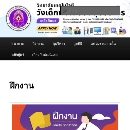
02-3291354-8, 086-8936022
ค้นหา
วิทยาลัยเทคโนโลยีวังเด็กพัฒน์อ่อนนุช
บริหาร
เมนู
หน้าแรก
กิจกรรม
ผู้บริหาร
มูลนิธิ
หน่วยงานภายใน
ข้าม
หลัก
หลักสูตร
เกี่ยวกับพัฒน์แบค
ไป
ยัง
เนื้อหา
ฝึกงาน
หลัก