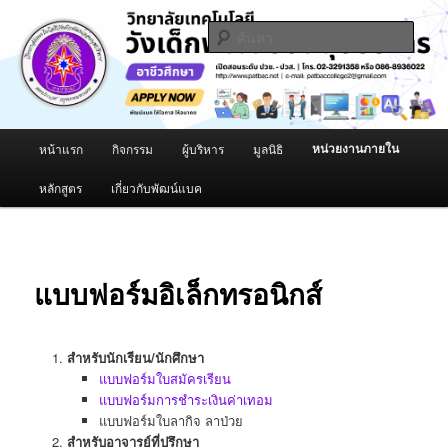
02-3291354-8, 086-8936022
ค้นหา
วิทยาลัยเทคโนโลยีวังเด็กพัฒน์อ่อนนุช
บริหาร
เมนู
หน่วยงานภายใน
หน้าแรก
กิจกรรม
ผู้บริหาร
มูลนิธิ
ข้าม
หลัก
หลักสูตร
เกี่ยวกับพัฒน์แบค
ไป
ยัง
เนื้อหา
แบบฟอร์มอิเล็กทรอนิกส์
หลัก
สำหรับนักเรียน/นักศึกษา
แบบฟอร์มใบสมัครเรียน
แบบฟอร์มการชำระเงินค่าเทอม
แบบฟอร์มใบลากิจ ลาป่วย
สำหรับอาจารย์ที่ปรึกษา